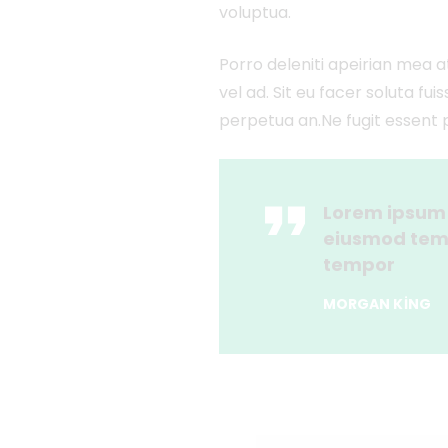
voluptua.
Porro deleniti apeirian mea a
vel ad. Sit eu facer soluta fu
perpetua an.Ne fugit essent p
Lorem ipsum d
eiusmod temp
tempor
MORGAN KING